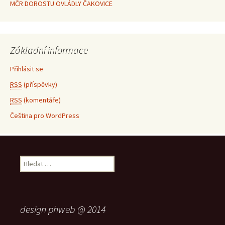
MČR DOROSTU OVLÁDLY ČAKOVICE
Základní informace
Přihlásit se
RSS
(příspěvky)
RSS
(komentáře)
Čeština pro WordPress
Vyhledávání
design phweb @ 2014