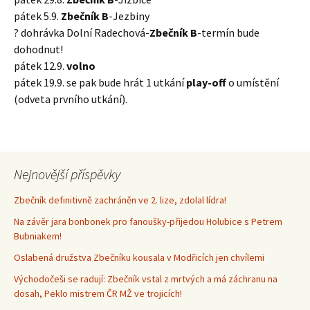
pátek 5.9.
Zbečník B
-Jezbiny
? dohrávka Dolní Radechová-
Zbečník B
-termín bude
dohodnut!
pátek 12.9.
volno
pátek 19.9. se pak bude hrát 1 utkání
play-off
o umístění
(odveta prvního utkání).
Nejnovější příspěvky
Zbečník definitivně zachráněn ve 2. lize, zdolal lídra!
Na závěr jara bonbonek pro fanoušky-přijedou Holubice s Petrem
Bubniakem!
Oslabená družstva Zbečníku kousala v Modřicích jen chvílemi
Východočeši se radují: Zbečník vstal z mrtvých a má záchranu na
dosah, Peklo mistrem ČR MŽ ve trojicích!