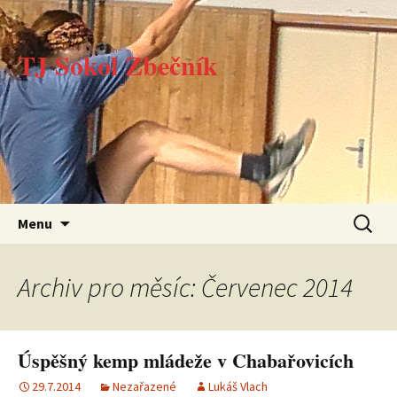
TJ Sokol Zbečník
Přejít k obsahu webu
Vyhledá
Menu
Archiv pro měsíc: Červenec 2014
Úspěšný kemp mládeže v Chabařovicích
29.7.2014
Nezařazené
Lukáš Vlach