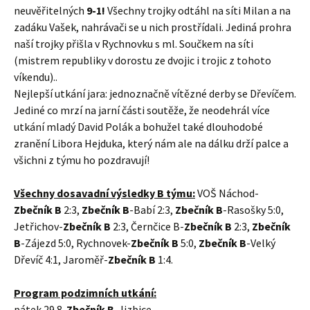
neuvěřitelných
9-1!
Všechny trojky odtáhl na síti Milan a na
zadáku Vašek, nahrávači se u nich prostřídali. Jediná prohra
naší trojky přišla v Rychnovku s ml. Součkem na síti
(mistrem republiky v dorostu ze dvojic i trojic z tohoto
víkendu)..
Nejlepší utkání jara: jednoznačně vítězné derby se Dřevíčem.
Jediné co mrzí na jarní části soutěže, že neodehrál více
utkání mladý David Polák a bohužel také dlouhodobé
zranění Libora Hejduka, který nám ale na dálku drží palce a
všichni z týmu ho pozdravují!
Všechny dosavadní výsledky B týmu:
VOŠ Náchod-
Zbečník B
2:3,
Zbečník B
-Babí 2:3,
Zbečník B
-Rasošky 5:0,
Jetřichov-
Zbečník B
2:3, Černčice B-
Zbečník B
2:3,
Zbečník
B
-Zájezd 5:0, Rychnovek-
Zbečník B
5:0,
Zbečník B
-Velký
Dřevíč 4:1, Jaroměř-
Zbečník B
1:4.
Program podzimních utkání:
pátek 29.8.
Zbečník B
-Jizbice