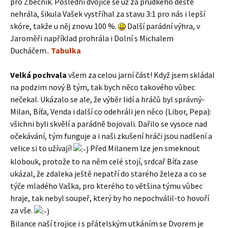
pro Zbečník. Poslední dvojice se už za prudkého deště
nehrála, šikula Vašek vystříhal za stavu 3:1 pro nás i lepší
skóre, takže u něj znovu 100 %.
Další parádní výhra, v
Jaroměři například prohrála i Dolní s Michalem
Ducháčem..
Tabulka
Velká pochvala
všem za celou jarní část! Když jsem skládal
na podzim nový B tým, tak bych něco takového vůbec
nečekal. Ukázalo se ale, že výběr lidí a hráčů byl správný-
Milan, Bíťa, Venda i další co odehráli jen něco (Libor, Pepa):
všichni byli skvělí a parádně bojovali. Dařilo se vysoce nad
očekávání, tým funguje a i naši zkušení hráči jsou nadšení a
velice si to užívají!
Před Milanem lze jen smeknout
klobouk, protože to na něm celé stojí, srdcař Bíťa zase
ukázal, že zdaleka ještě nepatří do starého železa a co se
týče mladého Vaška, pro kterého to většina týmu vůbec
hraje, tak nebyl soupeř, který by ho nepochválil-to hovoří
za vše.
Bilance naší trojice i s přátelským utkáním se Dvorem je