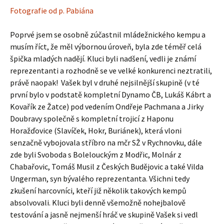
Fotografie od p. Pabiána
Poprvé jsem se osobně zúčastnil mládežnického kempu a
musím říct, že měl výbornou úroveň, byla zde téměř celá
špička mladých nadějí. Kluci byli nadšení, vedli je známí
reprezentanti a rozhodně se ve velké konkurenci neztratili,
právě naopak! Vašek byl v druhé nejsilnější skupině (v té
první bylo v podstatě kompletní Dynamo ČB, Lukáš Kábrt a
Kovařík ze Žatce) pod vedením Ondřeje Pachmana a Jirky
Doubravy společně s kompletní trojicí z Haponu
Horažďovice (Slavíček, Hokr, Buriánek), která vloni
senzačně vybojovala stříbro na mčr SŽ v Rychnovku, dále
zde byli Svoboda s Bolelouckým z Modřic, Molnár z
Chabařovic, Tomáš Musil z Českých Budějovic a také Vilda
Ungerman, syn bývalého reprezentanta. Všichni tedy
zkušení harcovníci, kteří již několik takových kempů
absolvovali. Kluci byli denně všemožně nohejbalově
testování a jasně nejmenší hráč ve skupině Vašek si vedl