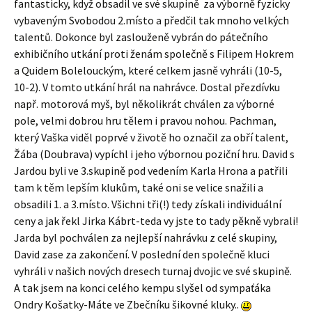
fantasticky, když obsadil ve své skupině za výborně fyzicky
vybaveným Svobodou 2.místo a předčil tak mnoho velkých
talentů. Dokonce byl zaslouženě vybrán do pátečního
exhibičního utkání proti ženám společně s Filipem Hokrem
a Quidem Bolelouckým, které celkem jasně vyhráli (10-5,
10-2). V tomto utkání hrál na nahrávce. Dostal přezdívku
např. motorová myš, byl několikrát chválen za výborné
pole, velmi dobrou hru tělem i pravou nohou. Pachman,
který Vaška viděl poprvé v životě ho označil za obří talent,
Žába (Doubrava) vypíchl i jeho výbornou poziční hru. David s
Jardou byli ve 3.skupině pod vedením Karla Hrona a patřili
tam k těm lepším klukům, také oni se velice snažili a
obsadili 1. a 3.místo. Všichni tři(!) tedy získali individuální
ceny a jak řekl Jirka Kábrt-teda vy jste to tady pěkně vybrali!
Jarda byl pochválen za nejlepší nahrávku z celé skupiny,
David zase za zakončení. V poslední den společně kluci
vyhráli v našich nových dresech turnaj dvojic ve své skupině.
A tak jsem na konci celého kempu slyšel od sympaťáka
Ondry Košatky-Máte ve Zbečníku šikovné kluky..