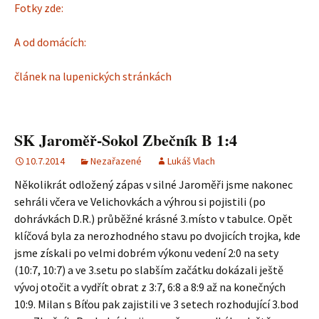
Fotky zde:
A od domácích:
článek na lupenických stránkách
SK Jaroměř-Sokol Zbečník B 1:4
10.7.2014
Nezařazené
Lukáš Vlach
Několikrát odložený zápas v silné Jaroměři jsme nakonec
sehráli včera ve Velichovkách a výhrou si pojistili (po
dohrávkách D.R.) průběžné krásné 3.místo v tabulce. Opět
klíčová byla za nerozhodného stavu po dvojicích trojka, kde
jsme získali po velmi dobrém výkonu vedení 2:0 na sety
(10:7, 10:7) a ve 3.setu po slabším začátku dokázali ještě
vývoj otočit a vydřít obrat z 3:7, 6:8 a 8:9 až na konečných
10:9. Milan s Bíťou pak zajistili ve 3 setech rozhodující 3.bod