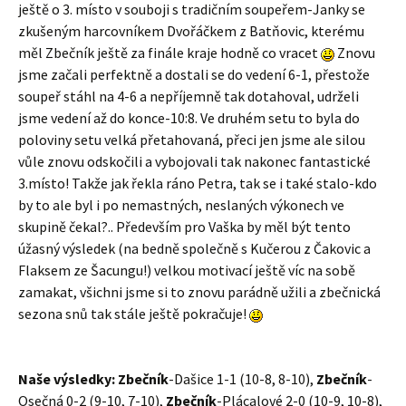
ještě o 3. místo v souboji s tradičním soupeřem-Janky se
zkušeným harcovníkem Dvořáčkem z Batňovic, kterému
měl Zbečník ještě za finále kraje hodně co vracet
Znovu
jsme začali perfektně a dostali se do vedení 6-1, přestože
soupeř stáhl na 4-6 a nepříjemně tak dotahoval, udrželi
jsme vedení až do konce-10:8. Ve druhém setu to byla do
poloviny setu velká přetahovaná, přeci jen jsme ale silou
vůle znovu odskočili a vybojovali tak nakonec fantastické
3.místo! Takže jak řekla ráno Petra, tak se i také stalo-kdo
by to ale byl i po nemastných, neslaných výkonech ve
skupině čekal?.. Především pro Vaška by měl být tento
úžasný výsledek (na bedně společně s Kučerou z Čakovic a
Flaksem ze Šacungu!) velkou motivací ještě víc na sobě
zamakat, všichni jsme si to znovu parádně užili a zbečnická
sezona snů tak stále ještě pokračuje!
Naše výsledky:
Zbečník
-Dašice 1-1 (10-8, 8-10),
Zbečník
-
Osečná 0-2 (9-10, 7-10),
Zbečník
-Plácalové 2-0 (10-9, 10-8),