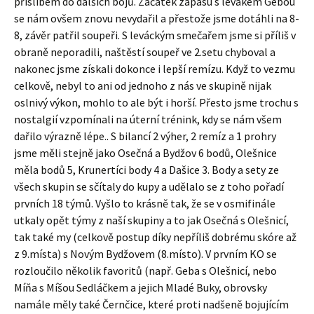
příslibem do dalších bojů. Začátek zápasu s levákem Gebou
se nám ovšem znovu nevydařil a přestože jsme dotáhli na 8-
8, závěr patřil soupeři. S leváckým smečařem jsme si příliš v
obraně neporadili, naštěstí soupeř ve 2.setu chyboval a
nakonec jsme získali dokonce i lepší remízu. Když to vezmu
celkově, nebyl to ani od jednoho z nás ve skupině nijak
oslnivý výkon, mohlo to ale být i horší. Přesto jsme trochu s
nostalgií vzpomínali na úterní trénink, kdy se nám všem
dařilo výrazně lépe.. S bilancí 2 výher, 2 remíz a 1 prohry
jsme měli stejně jako Osečná a Bydžov 6 bodů, Olešnice
měla bodů 5, Krunertíci body 4 a Dašice 3. Body a sety ze
všech skupin se sčítaly do kupy a udělalo se z toho pořadí
prvních 18 týmů. Vyšlo to krásně tak, že se v osmifinále
utkaly opět týmy z naší skupiny a to jak Osečná s Olešnicí,
tak také my (celkově postup díky nepříliš dobrému skóre až
z 9.místa) s Novým Bydžovem (8.místo). V prvním KO se
rozloučilo několik favoritů (např. Geba s Olešnicí, nebo
Míňa s Míšou Sedláčkem a jejich Mladé Buky, obrovsky
namále měly také Černčice, které proti nadšeně bojujícím