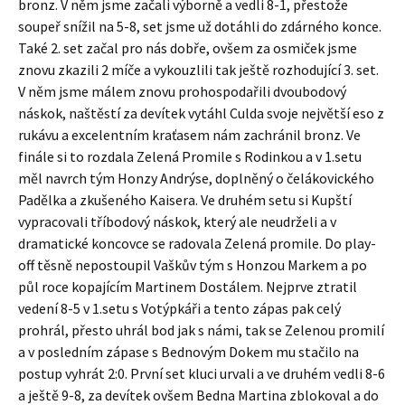
bronz. V něm jsme začali výborně a vedli 8-1, přestože
soupeř snížil na 5-8, set jsme už dotáhli do zdárného konce.
Také 2. set začal pro nás dobře, ovšem za osmiček jsme
znovu zkazili 2 míče a vykouzlili tak ještě rozhodující 3. set.
V něm jsme málem znovu prohospodařili dvoubodový
náskok, naštěstí za devítek vytáhl Culda svoje největší eso z
rukávu a excelentním kraťasem nám zachránil bronz. Ve
finále si to rozdala Zelená Promile s Rodinkou a v 1.setu
měl navrch tým Honzy Andrýse, doplněný o čelákovického
Padělka a zkušeného Kaisera. Ve druhém setu si Kupští
vypracovali tříbodový náskok, který ale neudrželi a v
dramatické koncovce se radovala Zelená promile. Do play-
off těsně nepostoupil Vaškův tým s Honzou Markem a po
půl roce kopajícím Martinem Dostálem. Nejprve ztratil
vedení 8-5 v 1.setu s Votýpkáři a tento zápas pak celý
prohrál, přesto uhrál bod jak s námi, tak se Zelenou promilí
a v posledním zápase s Bednovým Dokem mu stačilo na
postup vyhrát 2:0. První set kluci urvali a ve druhém vedli 8-6
a ještě 9-8, za devítek ovšem Bedna Martina zblokoval a do