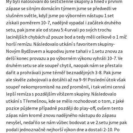
My byli nalosováni do šestičlenné skupiny a hned v prvním
zápase se silným domácím týmem jsme se předvedli ve
slušném světle, když jsme po výborném nástupu 1.set
získali poměrem 10-7, nadějně vypadal i začátek druhého
setu, pak jsme ale od stavu 5:4 urvali po svých trochu
lacinějších chybách už pouze bod a tedy měli celkově o 1 míč
horší remízu. Následovalo utkání s favoritem skupiny-
Novým Bydžovem a kupodivu jsme tahali v 1.setu znovu za
delší konec provazu a po výborném výkonu vyhráli 10-7. Ve
druhém setu se ale soupeř chytil, naopak nám se přestalo
dařit a prohrávali jsme téměř beznadějných 3-8. Pak jsme
ale skvěle zabojovali a dotáhli až na 9-9! Poslední útok však
soupeř nekompromisně na zeď proměnil, i tak velmi cenná
lepší remíza s pozdějším vítězem skupiny. Následovalo
utkání s Třemešnou, kde se mělo rozhodovat o tom, z jaké
pozice půjdeme případně později do play-off, ovšem tento
zápas nám kromě znovu nadějného nástupu do zápasu
nevyšel, nedařilo se nám vůbec bodovat a ve 2.setu jsme pak
podali jednoznačně nejhorší výkon dne a dostali 2-10. Po