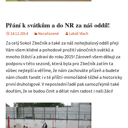
Přání k svátkům a do NR za náš oddíl!
24.12.2014
Nezařazené
Lukáš Vlach
Za celý Sokol Zbečník a také za náš nohejbalový oddíl přeji
Vám všem klidné a pohodové prožití vánočních svátků a
mnoho štěstí a zdraví do roku 2015! Zároveň všem děkuji za
podporu v této sezoně, která byla pro Zbečník zatím ta
vůbec nejlepší a věříme, že nám zachováte přízeň a budete
nám chodit fandit i v té příští-mimořádně těžké a historicky
první druholigové. V neposlední řadě pak samozřejmě také
doufám, že se budou činit a dělat nám radost i naši žáci!