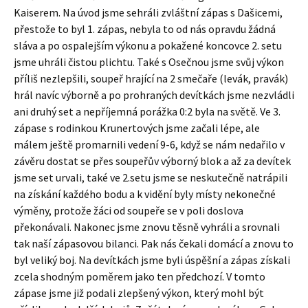
Kaiserem. Na úvod jsme sehráli zvláštní zápas s Dašicemi,
přestože to byl 1. zápas, nebyla to od nás opravdu žádná
sláva a po ospalejším výkonu a pokažené koncovce 2. setu
jsme uhráli čistou plichtu. Také s Osečnou jsme svůj výkon
příliš nezlepšili, soupeř hrající na 2 smečaře (levák, pravák)
hrál navíc výborně a po prohraných devítkách jsme nezvládli
ani druhý set a nepříjemná porážka 0:2 byla na světě. Ve 3.
zápase s rodinkou Krunertových jsme začali lépe, ale
málem ještě promarnili vedení 9-6, když se nám nedařilo v
závěru dostat se přes soupeřův výborný blok a až za devítek
jsme set urvali, také ve 2.setu jsme se neskutečně natrápili
na získání každého bodu a k vidění byly místy nekonečné
výměny, protože žáci od soupeře se v poli doslova
překonávali. Nakonec jsme znovu těsně vyhráli a srovnali
tak naší zápasovou bilanci. Pak nás čekali domácí a znovu to
byl veliký boj. Na devítkách jsme byli úspěšní a zápas získali
zcela shodným poměrem jako ten předchozí. V tomto
zápase jsme již podali zlepšený výkon, který mohl být