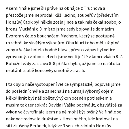
V semifinále jsme šli právě na obhájce z Trutnova a
přestože jsme neprodali kůži lacino, soupeřův (především
Honzův) útok byl někde zcela jinde a tak nás čekal souboj o
bronz. V utkání o 3. místo jsme tedy bojovali s domácím
Dvorem v čele s bouchačem Machem, který se postupně
rozehrál ke skvělým výkonům. Oba kluci toho měli už plné
zuby a Vaška bolela hodně hlava, přesto zápas byl velice
vyrovnaný a v obou setech jsme vedli ještě v koncovkách 8-7.
Bohužel vždy za stavu 8-8 přišla chyba, už jsme to na útoku
neutáhli a obě koncovky smolně ztratili.
I tak bylo naše vystoupení velice sympatické, bojovali jsme
do poslední chvíle a zanechali na turnaji výborný dojem.
Několikrát byl náš obětavý výkon oceněn potleskem a
musím tak tentokrát Davida i Vaška pochválit, obzvláště za
výkon ve čtvrtfinále jsem na ně mohl být pyšný. Ve finále se
nakonec radovalo družstvo z Hostinného, kde kraloval na
síti zkušený Beránek, když ve 3 setech zdolalo Honzův