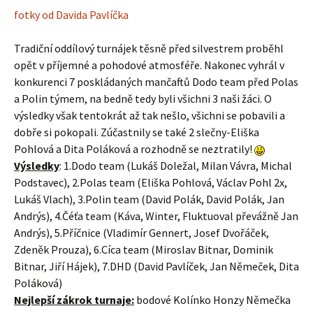
fotky od Davida Pavlíčka
Tradiční oddílový turnájek těsně před silvestrem proběhl
opět v příjemné a pohodové atmosféře. Nakonec vyhrál v
konkurenci 7 poskládaných mančaftů Dodo team před Polas
a Polin týmem, na bedně tedy byli všichni 3 naši žáci. O
výsledky však tentokrát až tak nešlo, všichni se pobavili a
dobře si pokopali. Zúčastnily se také 2 slečny-Eliška
Pohlová a Dita Poláková a rozhodně se neztratily!
Výsledky
: 1.Dodo team (Lukáš Doležal, Milan Vávra, Michal
Podstavec), 2.Polas team (Eliška Pohlová, Václav Pohl 2x,
Lukáš Vlach), 3.Polin team (David Polák, David Polák, Jan
Andrýs), 4.Čéťa team (Káva, Winter, Fluktuoval převážně Jan
Andrýs), 5.Příčnice (Vladimír Gennert, Josef Dvořáček,
Zdeněk Prouza), 6.Cíca team (Miroslav Bitnar, Dominik
Bitnar, Jiří Hájek), 7.DHD (David Pavlíček, Jan Němeček, Dita
Poláková)
Nejlepší zákrok turnaje:
bodové Kolínko Honzy Němečka