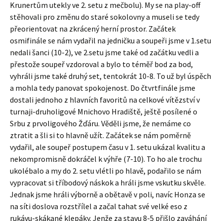
Krunertům utekly ve 2. setu z mečbolu). My se na play-off
stěhovali pro změnu do staré sokolovny a museli se tedy
přeorientovat na zkrácený herní prostor. Začátek
osmifinále se nám vydařil na jedničku a soupeři jsme v 1.setu
nedali šanci (10-2), ve 2.setu jsme také od začátku vedli a
přestože soupeř vzdoroval a bylo to téměř bod za bod,
vyhráli jsme také druhý set, tentokrát 10-8. To už byl úspěch
a mohla tedy panovat spokojenost. Do čtvrtfinále jsme
dostali jednoho z hlavních favoritů na celkové vítězství v
turnaji-druholigové Mnichovo Hradiště, ještě posílené o
Srbu z prvoligového Žďáru. Věděli jsme, že nemáme co
ztratit a šli si to hlavně užít. Začátek se nám poměrně
vydařil, ale soupeř postupem času v 1. setu ukázal kvalitu a
nekompromisně dokráčel k výhře (7-10). To ho ale trochu
ukolébalo a my do 2. setu vlétli po hlavě, podařilo se nám
vypracovat si tříbodový náskok a hráli jsme vskutku skvěle.
Jednak jsme hráli výborně a obětavě v poli, navíc Honza se
na síti doslova rozstřílel a začal tahat své velké eso z
rukávu-skákané klepáky. Jenže za stavu 8-5 přišlo zaváhání