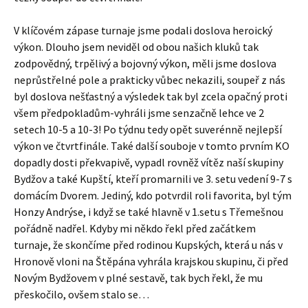
V klíčovém zápase turnaje jsme podali doslova heroický
výkon. Dlouho jsem neviděl od obou našich kluků tak
zodpovědný, trpělivý a bojovný výkon, měli jsme doslova
neprůstřelné pole a prakticky vůbec nekazili, soupeř z nás
byl doslova nešťastný a výsledek tak byl zcela opačný proti
všem předpokladům-vyhráli jsme senzačně lehce ve 2
setech 10-5 a 10-3! Po týdnu tedy opět suverénně nejlepší
výkon ve čtvrtfinále. Také další souboje v tomto prvním KO
dopadly dosti překvapivě, vypadl rovněž vítěz naší skupiny
Bydžov a také Kupští, kteří promarnili ve 3. setu vedení 9-7 s
domácím Dvorem. Jediný, kdo potvrdil roli favorita, byl tým
Honzy Andrýse, i když se také hlavně v 1.setu s Třemešnou
pořádně nadřel. Kdyby mi někdo řekl před začátkem
turnaje, že skončíme před rodinou Kupských, která u nás v
Hronově vloni na Štěpána vyhrála krajskou skupinu, či před
Novým Bydžovem v plné sestavě, tak bych řekl, že mu
přeskočilo, ovšem stalo se…