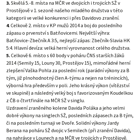
3.
Skvělá 5.-8. místa na MČR ve dvojicích i trojicích SŽ v
Prostějově v 1. sezoně našeho mladého družstva v této
kategorii ve velké konkurenci i přes Davidovo zranění.
4
. Celkově 2. místo v KP mužů 2014 a boj do posledního
zápasu o prvenství s Batňovicemi. Největší výhra:
Batňovice-Zbečník A 3:5, nejlepší zápas: Zbečník-Slavia HK
5:4. Hlavní devíza: velká herní vyrovnanost celého družstva.
5.
Celkově 6. místo s 60 body v poháru ČNS starších žáků
2014 (Semily 15, Louny 30, Prostějov 15), mimořádné herní
zlepšení Vaška Pohla za poslední rok (parádní výkony za B
tým, již plnohodnotný člen A-týmu a nejen na trénincích),
výborná hra především v poli. Jeho krásný výkon (vítězství
ve skupině) a následný velký boj s favorizovaným Koudelkou
z ČB o čtvrtfinále na MČR SŽ v singlu.
Uzdravení zraněného kolene Davida Poláka a jeho velmi
dobré výkony na singlech SŽ, posledních zápasech za B tým,
či na posledním turnaji ve Dvoře. Solidní výkony Jardy
Berana na poháru SŽ dvojic v Semilech (při zranění Davida),
na nahrávce v Lounech a na MČR ve trojicích v Prostějově.