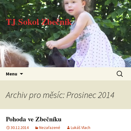
TJ Sokol Zbečník
Přejít k obsahu webu
Vyhledá
Menu
Archiv pro měsíc: Prosinec 2014
Pohoda ve Zbečníku
30.12.2014
Nezařazené
Lukáš Vlach